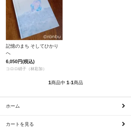
記憶のまち そしてひかり
へ
6,050円(税込)
コロロ硝子（林彩加）
1
1
1
商品中
-
商品
ホーム
カートを見る