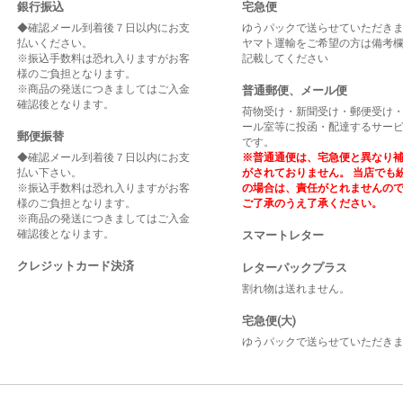
銀行振込
宅急便
◆確認メール到着後７日以内にお支
ゆうパックで送らせていただき
払いください。
ヤマト運輸をご希望の方は備考
※振込手数料は恐れ入りますがお客
記載してください
様のご負担となります。
※商品の発送につきましてはご入金
普通郵便、メール便
確認後となります。
荷物受け・新聞受け・郵便受け
ール室等に投函・配達するサー
郵便振替
です。
◆確認メール到着後７日以内にお支
※普通通便は、宅急便と異なり
払い下さい。
がされておりません。 当店でも
※振込手数料は恐れ入りますがお客
の場合は、責任がとれませんの
様のご負担となります。
ご了承のうえ了承ください。
※商品の発送につきましてはご入金
確認後となります。
スマートレター
クレジットカード決済
レターパックプラス
割れ物は送れません。
宅急便(大)
ゆうパックで送らせていただき