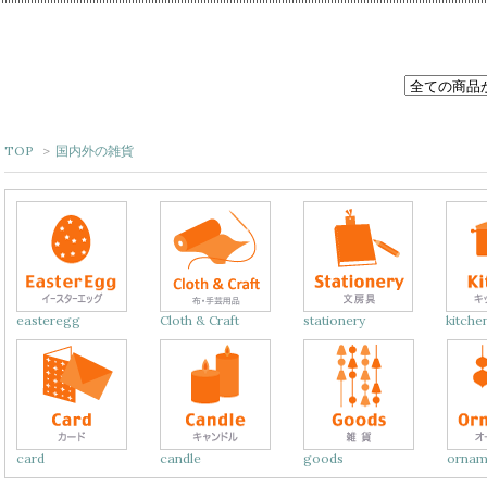
TOP
>
国内外の雑貨
easteregg
Cloth & Craft
stationery
kitche
card
candle
goods
ornam