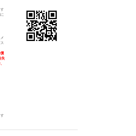
ます
欄に
・メ
ビス
補償
紛失
で、
ます