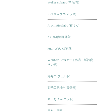
atelier subaco(羊毛,布)
アベリョウコ(ガラス)
Aromaticalabo(石けん)
AYUKI(絵画,雑貨)
kuu∞AYUKI(衣服)
Webber Emi(アート作品、紙雑貨、
その他)
海月羊(フェルト)
硝子工房桃缶(天気管)
木下あゆみ(ニット)
黒ねこ意匠