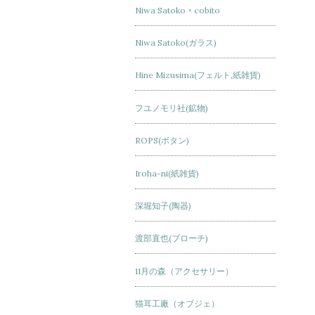
Niwa Satoko × cobito
Niwa Satoko(ガラス)
Hine Mizusima(フェルト,紙雑貨)
フユノモリ社(鉱物)
ROPS(ボタン)
Iroha-ni(紙雑貨)
深堀知子(陶器)
渡部直也(ブローチ)
11月の森（アクセサリー）
猫耳工廠（オブジェ）