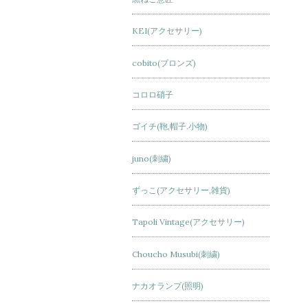
KEI(アクセサリー)
cobito(ブロンズ)
コロロ硝子
ゴイチ(鞄,帽子.小物)
juno(刺繍)
ずっこ(アクセサリー,雑貨)
Tapoli Vintage(アクセサリー)
Choucho Musubi(刺繍)
ナカオランプ(照明)