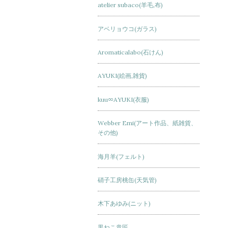
atelier subaco(羊毛,布)
アベリョウコ(ガラス)
Aromaticalabo(石けん)
AYUKI(絵画,雑貨)
kuu∞AYUKI(衣服)
Webber Emi(アート作品、紙雑貨、
その他)
海月羊(フェルト)
硝子工房桃缶(天気管)
木下あゆみ(ニット)
黒ねこ意匠