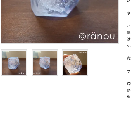
ひ
削
い
懐
は
そ
貴
サ
送
島
※