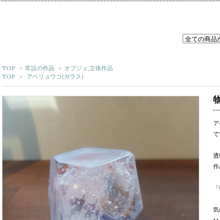
TOP
>
常設の作品
>
オブジェ,立体作品
TOP
>
アベリョウコ(ガラス)
ア
で
透
作
「
気