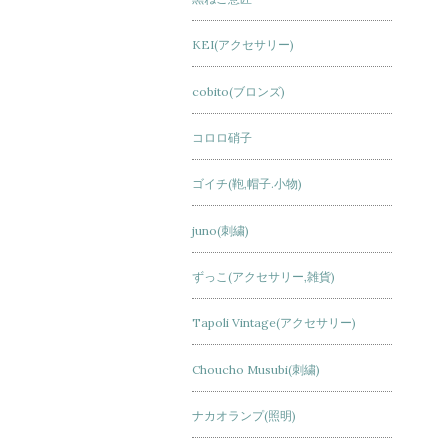
KEI(アクセサリー)
cobito(ブロンズ)
コロロ硝子
ゴイチ(鞄,帽子.小物)
juno(刺繍)
ずっこ(アクセサリー,雑貨)
Tapoli Vintage(アクセサリー)
Choucho Musubi(刺繍)
ナカオランプ(照明)