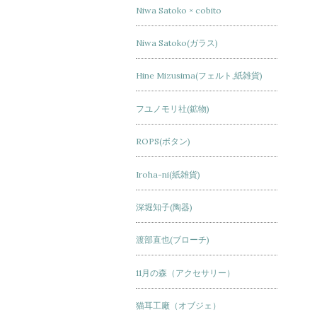
Niwa Satoko × cobito
Niwa Satoko(ガラス)
Hine Mizusima(フェルト,紙雑貨)
フユノモリ社(鉱物)
ROPS(ボタン)
Iroha-ni(紙雑貨)
深堀知子(陶器)
渡部直也(ブローチ)
11月の森（アクセサリー）
猫耳工廠（オブジェ）