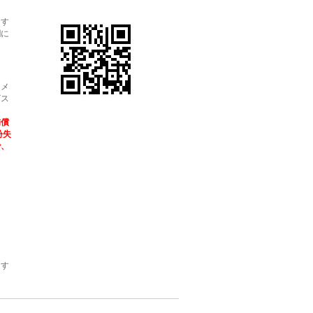
ます
欄に
・メ
ビス
補償
紛失
で、
ます