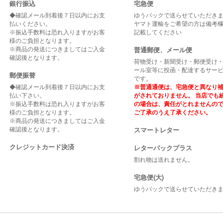
銀行振込
宅急便
◆確認メール到着後７日以内にお支
ゆうパックで送らせていただき
払いください。
ヤマト運輸をご希望の方は備考
※振込手数料は恐れ入りますがお客
記載してください
様のご負担となります。
※商品の発送につきましてはご入金
普通郵便、メール便
確認後となります。
荷物受け・新聞受け・郵便受け
ール室等に投函・配達するサー
郵便振替
です。
◆確認メール到着後７日以内にお支
※普通通便は、宅急便と異なり
払い下さい。
がされておりません。 当店でも
※振込手数料は恐れ入りますがお客
の場合は、責任がとれませんの
様のご負担となります。
ご了承のうえ了承ください。
※商品の発送につきましてはご入金
確認後となります。
スマートレター
クレジットカード決済
レターパックプラス
割れ物は送れません。
宅急便(大)
ゆうパックで送らせていただき