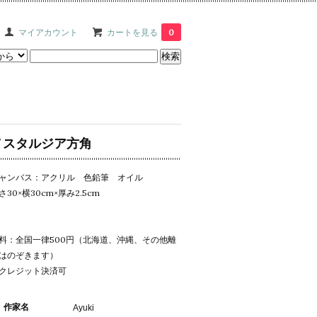
マイアカウント
カートを見る
0
ノスタルジア方角
ャンバス：アクリル 色鉛筆 オイル
さ30×横30cm×厚み2.5cm
料：全国一律500円（北海道、沖縄、その他離
はのぞきます）
クレジット決済可
作家名
Ayuki