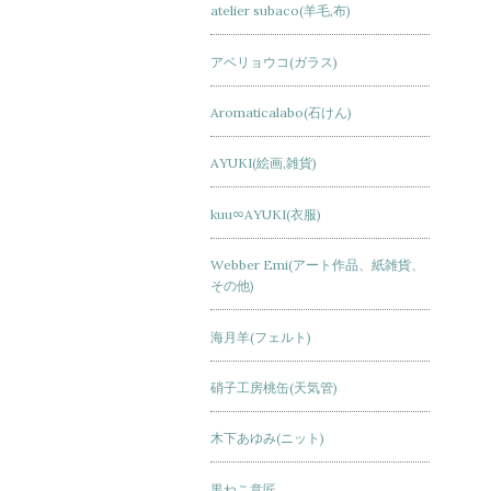
atelier subaco(羊毛,布)
アベリョウコ(ガラス)
Aromaticalabo(石けん)
AYUKI(絵画,雑貨)
kuu∞AYUKI(衣服)
Webber Emi(アート作品、紙雑貨、
その他)
海月羊(フェルト)
硝子工房桃缶(天気管)
木下あゆみ(ニット)
黒ねこ意匠