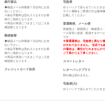
銀行振込
宅急便
◆確認メール到着後７日以内にお支
ゆうパックで送らせていただき
払いください。
ヤマト運輸をご希望の方は備考
※振込手数料は恐れ入りますがお客
記載してください
様のご負担となります。
※商品の発送につきましてはご入金
普通郵便、メール便
確認後となります。
荷物受け・新聞受け・郵便受け
ール室等に投函・配達するサー
郵便振替
です。
◆確認メール到着後７日以内にお支
※普通通便は、宅急便と異なり
払い下さい。
がされておりません。 当店でも
※振込手数料は恐れ入りますがお客
の場合は、責任がとれませんの
様のご負担となります。
ご了承のうえ了承ください。
※商品の発送につきましてはご入金
確認後となります。
スマートレター
クレジットカード決済
レターパックプラス
割れ物は送れません。
宅急便(大)
ゆうパックで送らせていただき