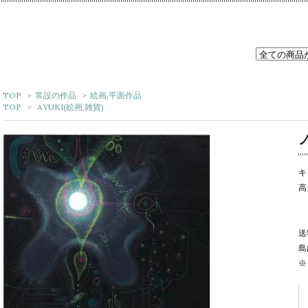
TOP
>
常設の作品
>
絵画,平面作品
TOP
>
AYUKI(絵画,雑貨)
キ
高
送
島
※