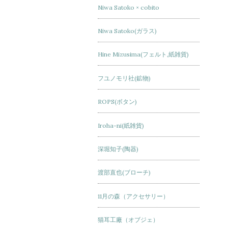
Niwa Satoko × cobito
Niwa Satoko(ガラス)
Hine Mizusima(フェルト,紙雑貨)
フユノモリ社(鉱物)
ROPS(ボタン)
Iroha-ni(紙雑貨)
深堀知子(陶器)
渡部直也(ブローチ)
11月の森（アクセサリー）
猫耳工廠（オブジェ）