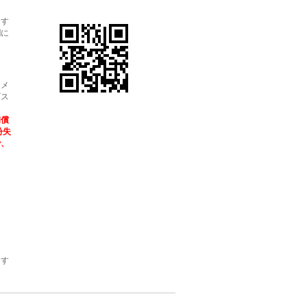
ます
欄に
・メ
ビス
補償
紛失
で、
ます