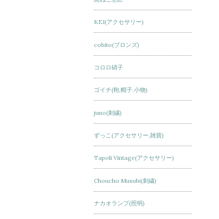
KEI(アクセサリー)
cobito(ブロンズ)
コロロ硝子
ゴイチ(鞄,帽子.小物)
juno(刺繍)
ずっこ(アクセサリー,雑貨)
Tapoli Vintage(アクセサリー)
Choucho Musubi(刺繍)
ナカオランプ(照明)