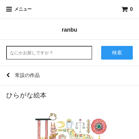
0
メニュー
ranbu
検索
常設の作品
ひらがな絵本