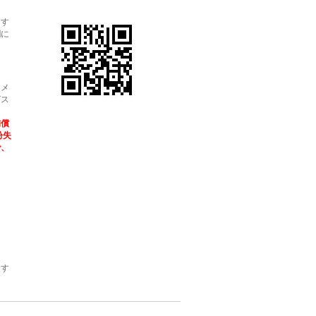
ます
欄に
・メ
ビス
補償
紛失
で、
ます