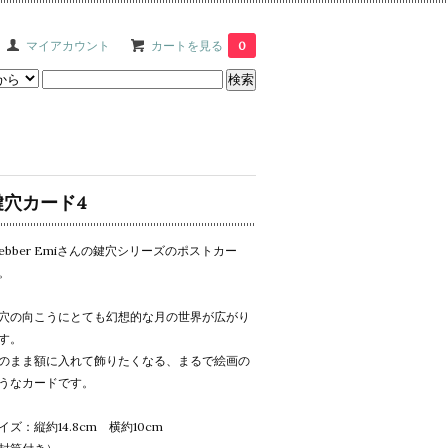
マイアカウント
カートを見る
0
鍵穴カード4
ebber Emiさんの鍵穴シリーズのポストカー
。
穴の向こうにとても幻想的な月の世界が広がり
す。
のまま額に入れて飾りたくなる、まるで絵画の
うなカードです。
イズ：縦約14.8cm 横約10cm