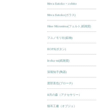
Niwa Satoko × cobito
Niwa Satoko(ガラス)
Hine Mizusima(フェルト,紙雑貨)
フユノモリ社(鉱物)
ROPS(ボタン)
Iroha-ni(紙雑貨)
深堀知子(陶器)
渡部直也(ブローチ)
11月の森（アクセサリー）
猫耳工廠（オブジェ）