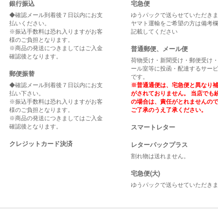
銀行振込
宅急便
◆確認メール到着後７日以内にお支
ゆうパックで送らせていただき
払いください。
ヤマト運輸をご希望の方は備考
※振込手数料は恐れ入りますがお客
記載してください
様のご負担となります。
※商品の発送につきましてはご入金
普通郵便、メール便
確認後となります。
荷物受け・新聞受け・郵便受け
ール室等に投函・配達するサー
郵便振替
です。
◆確認メール到着後７日以内にお支
※普通通便は、宅急便と異なり
払い下さい。
がされておりません。 当店でも
※振込手数料は恐れ入りますがお客
の場合は、責任がとれませんの
様のご負担となります。
ご了承のうえ了承ください。
※商品の発送につきましてはご入金
確認後となります。
スマートレター
クレジットカード決済
レターパックプラス
割れ物は送れません。
宅急便(大)
ゆうパックで送らせていただき