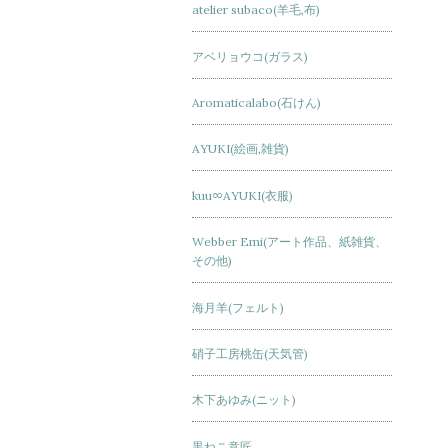
atelier subaco(羊毛,布)
アベリョウコ(ガラス)
Aromaticalabo(石けん)
AYUKI(絵画,雑貨)
kuu∞AYUKI(衣服)
Webber Emi(アート作品、紙雑貨、
その他)
海月羊(フェルト)
硝子工房桃缶(天気管)
木下あゆみ(ニット)
黒ねこ意匠