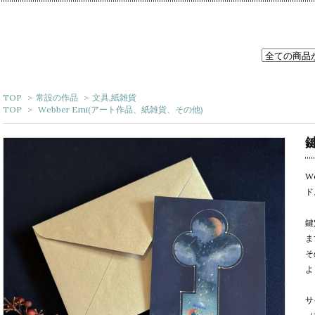
TOP
>
常設の作品
>
文具,紙雑貨
TOP
>
Webber Emi(アート作品、紙雑貨、その他)
W
ド
鍵
ま
そ
よ
サ