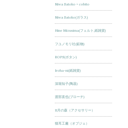
Niwa Satoko × cobito
Niwa Satoko(ガラス)
Hine Mizusima(フェルト,紙雑貨)
フユノモリ社(鉱物)
ROPS(ボタン)
Iroha-ni(紙雑貨)
深堀知子(陶器)
渡部直也(ブローチ)
11月の森（アクセサリー）
猫耳工廠（オブジェ）