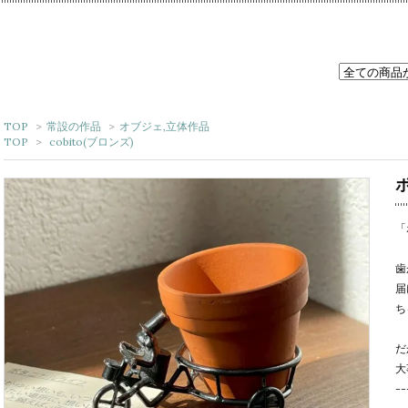
TOP
>
常設の作品
>
オブジェ,立体作品
TOP
>
cobito(ブロンズ)
「
歯
届
ち
だ
大
--