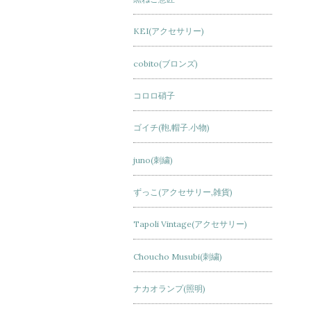
KEI(アクセサリー)
cobito(ブロンズ)
コロロ硝子
ゴイチ(鞄,帽子.小物)
juno(刺繍)
ずっこ(アクセサリー,雑貨)
Tapoli Vintage(アクセサリー)
Choucho Musubi(刺繍)
ナカオランプ(照明)