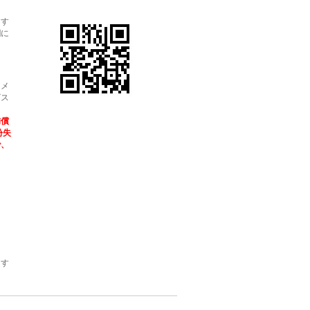
ます
欄に
・メ
ビス
補償
紛失
で、
ます