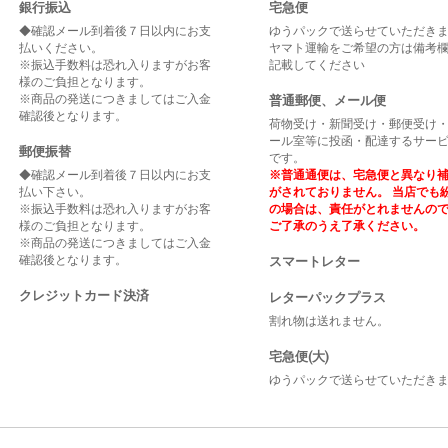
銀行振込
宅急便
◆確認メール到着後７日以内にお支
ゆうパックで送らせていただき
払いください。
ヤマト運輸をご希望の方は備考
※振込手数料は恐れ入りますがお客
記載してください
様のご負担となります。
※商品の発送につきましてはご入金
普通郵便、メール便
確認後となります。
荷物受け・新聞受け・郵便受け
ール室等に投函・配達するサー
郵便振替
です。
◆確認メール到着後７日以内にお支
※普通通便は、宅急便と異なり
払い下さい。
がされておりません。 当店でも
※振込手数料は恐れ入りますがお客
の場合は、責任がとれませんの
様のご負担となります。
ご了承のうえ了承ください。
※商品の発送につきましてはご入金
確認後となります。
スマートレター
クレジットカード決済
レターパックプラス
割れ物は送れません。
宅急便(大)
ゆうパックで送らせていただき