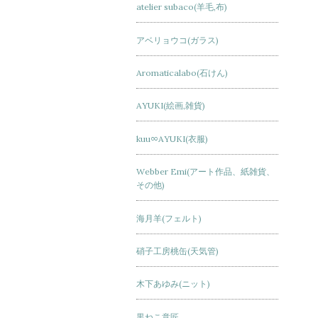
atelier subaco(羊毛,布)
アベリョウコ(ガラス)
Aromaticalabo(石けん)
AYUKI(絵画,雑貨)
kuu∞AYUKI(衣服)
Webber Emi(アート作品、紙雑貨、
その他)
海月羊(フェルト)
硝子工房桃缶(天気管)
木下あゆみ(ニット)
黒ねこ意匠