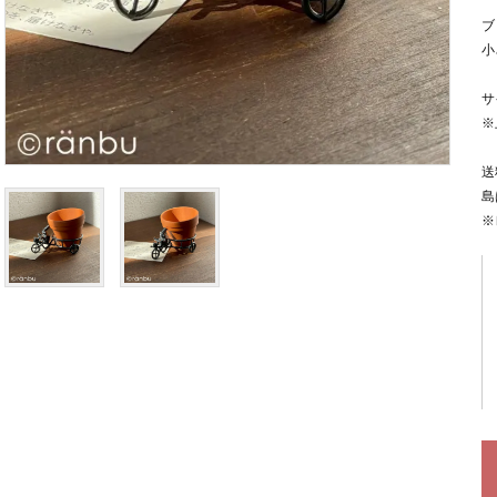
ブ
小
サ
※
送
島
※